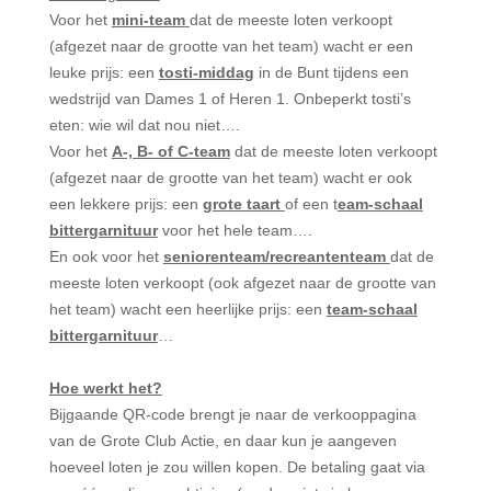
Voor het
mini-team
dat de meeste loten verkoopt
(afgezet naar de grootte van het team) wacht er een
leuke prijs: een
tosti-middag
in de Bunt tijdens een
wedstrijd van Dames 1 of Heren 1. Onbeperkt tosti’s
eten: wie wil dat nou niet….
Voor het
A-, B- of C-team
dat de meeste loten verkoopt
(afgezet naar de grootte van het team) wacht er ook
een lekkere prijs: een
grote taart
of een t
eam-schaal
bittergarnituur
voor het hele team….
En ook voor het
seniorenteam/
recreantenteam
dat de
meeste loten verkoopt (ook afgezet naar de grootte van
het team) wacht een heerlijke prijs: een
team-schaal
bittergarnituur
…
Hoe werkt het?
Bijgaande QR-code brengt je naar de verkooppagina
van de Grote Club Actie, en daar kun je aangeven
hoeveel loten je zou willen kopen. De betaling gaat via