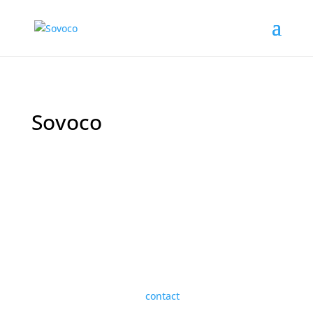
Sovoco
soester volleybal
combinatie
Sovoco is de gezellige volleybalvereniging uit Soest.
De vereniging telt zo’n 200 leden. De vereniging is
ontstaan in 1985 uit een fusie van de verenigingen
Olympia en S.V.V. Sovoco betekent Soester Volleybal
Combinatie.
Wil je lid worden? Bekijk dan de informatie onder
‘Lidmaatschap’ of neem
contact
met ons op!